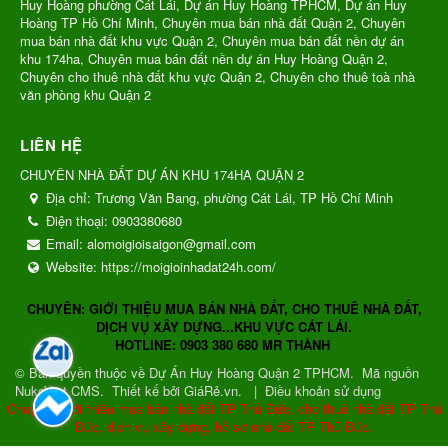
Huy Hoàng phường Cát Lái, Dự án Huy Hoàng TPHCM, Dự án Huy
Hoàng TP Hồ Chí Minh, Chuyên mua bán nhà đất Quận 2, Chuyên
mua bán nhà đất khu vực Quận 2, Chuyên mua bán đất nền dự án
khu 174ha, Chuyên mua bán đất nền dự án Huy Hoàng Quận 2,
Chuyên cho thuê nhà đất khu vực Quận 2, Chuyên cho thuê toà nhà
văn phòng khu Quận 2
LIÊN HỆ
CHUYÊN NHÀ ĐẤT DỰ ÁN KHU 174HA QUẬN 2
Địa chỉ:
Trương Văn Bang, phường Cát Lái, TP Hồ Chí Minh
Điện thoại:
0903380680
Email:
alomoigioisaigon@gmail.com
Website:
https://moigioinhadat24h.com/
CHUYÊN: GIỚI THIỆU MUA BÁN NHÀ ĐẤT, CHO THUÊ NHÀ ĐẤT,
DỊCH VỤ XÂY DỰNG...KHU VỰC CÁT LÁI.
HOTLINE: 0903 380 680 MR THÀNH
© Bản quyền thuộc về
Dự Án Huy Hoàng Quận 2 TPHCM
.
Mã nguồn
NukeViet CMS
.
Thiết kế bởi GiáRẻ.vn.
|
Điều khoản sử dụng
Chuyên: Giới thiệu mua bán nhà đất TP Thủ Đức, cho thuê nhà đất TP Thủ
Đức, dịch vụ xây dựng, hồ sơ nhà đất TP Thủ Đức.