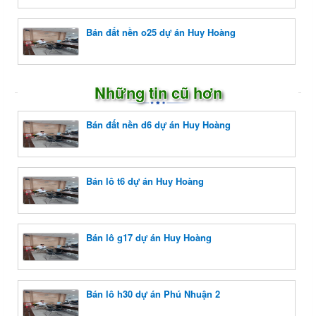
Bán đất nền o25 dự án Huy Hoàng
Những tin cũ hơn
Bán đất nền d6 dự án Huy Hoàng
Bán lô t6 dự án Huy Hoàng
Bán lô g17 dự án Huy Hoàng
Bán lô h30 dự án Phú Nhuận 2