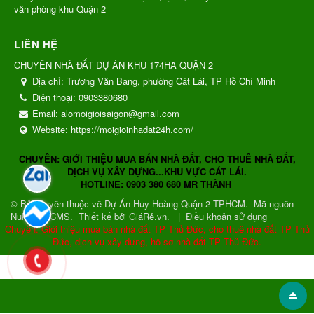
văn phòng khu Quận 2
LIÊN HỆ
CHUYÊN NHÀ ĐẤT DỰ ÁN KHU 174HA QUẬN 2
Địa chỉ:
Trương Văn Bang, phường Cát Lái, TP Hồ Chí Minh
Điện thoại:
0903380680
Email:
alomoigioisaigon@gmail.com
Website:
https://moigioinhadat24h.com/
CHUYÊN: GIỚI THIỆU MUA BÁN NHÀ ĐẤT, CHO THUÊ NHÀ ĐẤT,
DỊCH VỤ XÂY DỰNG...KHU VỰC CÁT LÁI.
HOTLINE: 0903 380 680 MR THÀNH
© Bản quyền thuộc về
Dự Án Huy Hoàng Quận 2 TPHCM
.
Mã nguồn
NukeViet CMS
.
Thiết kế bởi GiáRẻ.vn.
|
Điều khoản sử dụng
Chuyên: Giới thiệu mua bán nhà đất TP Thủ Đức, cho thuê nhà đất TP Thủ
Đức, dịch vụ xây dựng, hồ sơ nhà đất TP Thủ Đức.
Gửi phản hồi