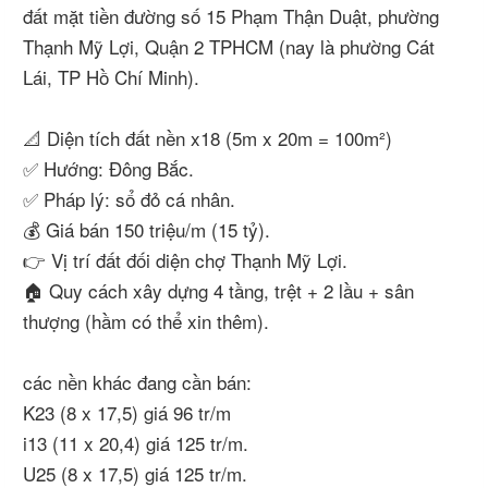
đất mặt tiền đường số 15 Phạm Thận Duật, phường
Thạnh Mỹ Lợi, Quận 2 TPHCM (nay là phường Cát
Lái, TP Hồ Chí Minh).
📐 Diện tích đất nền x18 (5m x 20m = 100m²)
✅ Hướng: Đông Bắc.
✅ Pháp lý: sổ đỏ cá nhân.
💰 Giá bán 150 triệu/m (15 tỷ).
👉 Vị trí đất đối diện chợ Thạnh Mỹ Lợi.
🏠 Quy cách xây dựng 4 tầng, trệt + 2 lầu + sân
thượng (hầm có thể xin thêm).
các nền khác đang cần bán:
K23 (8 x 17,5) giá 96 tr/m
i13 (11 x 20,4) giá 125 tr/m.
U25 (8 x 17,5) giá 125 tr/m.