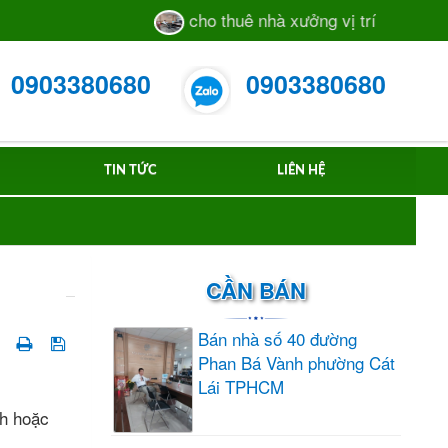
cho thuê nhà xưởng vị trí sát mặt tiền
0903380680
0903380680
TIN TỨC
LIÊN HỆ
CẦN BÁN
Bán nhà số 40 đường
Phan Bá Vành phường Cát
Lái TPHCM
nh hoặc