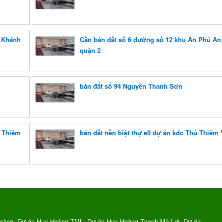
n Khánh
Cần bán đất số 6 đường số 12 khu An Phú A
quận 2
bán đất số 94 Nguyễn Thanh Sơn
ủ Thiêm
bán đất nền biệt thự e9 dự án kdc Thủ Thiêm V
oàng, Dự án Huy Hoàng TML, Dự án Huy Hoàng Thạnh Mỹ Lợi, Dự án