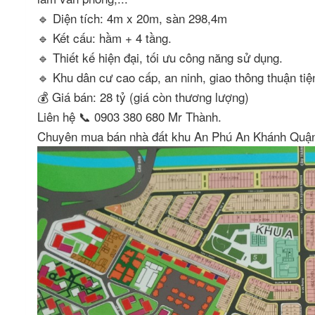
🔹 Diện tích: 4m x 20m, sàn 298,4m
🔹 Kết cấu: hầm + 4 tầng.
🔹 Thiết kế hiện đại, tối ưu công năng sử dụng.
🔹 Khu dân cư cao cấp, an ninh, giao thông thuận tiệ
💰 Giá bán: 28 tỷ (giá còn thương lượng)
Liên hệ 📞 0903 380 680 Mr Thành.
Chuyên mua bán nhà đất khu An Phú An Khánh Qu