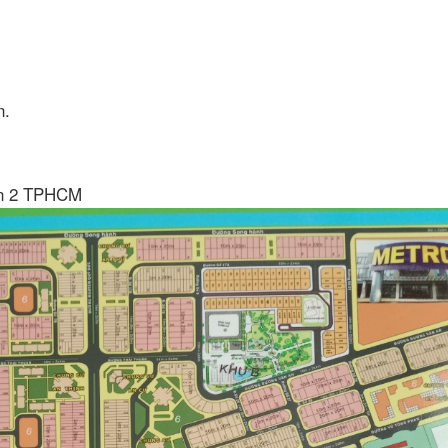
n.
ận 2 TPHCM