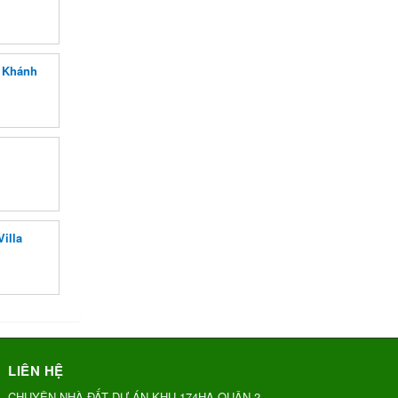
n Khánh
illa
LIÊN HỆ
CHUYÊN NHÀ ĐẤT DỰ ÁN KHU 174HA QUẬN 2