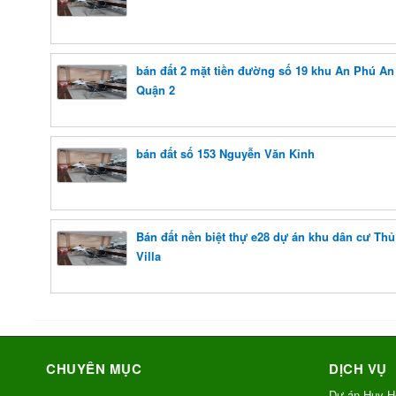
bán đất 2 mặt tiền đường số 19 khu An Phú A
Quận 2
bán đất số 153 Nguyễn Văn Kỉnh
Bán đất nền biệt thự e28 dự án khu dân cư Th
Villa
CHUYÊN MỤC
DỊCH VỤ
Dự án Huy H