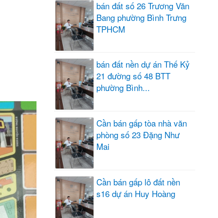
bán đất số 26 Trương Văn
Bang phường Bình Trưng
TPHCM
bán đất nền dự án Thế Kỷ
21 đường số 48 BTT
phường Bình...
Cần bán gấp tòa nhà văn
phòng số 23 Đặng Như
Mai
Cần bán gấp lô đất nền
s16 dự án Huy Hoàng