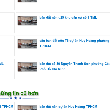
bán đất nền u25 khu dân cư số 1 TML
cần bán đất nền T8 dự án Huy Hoàng phường 
TPHCM
TML
bán đất số 30 Nguyễn Thanh Sơn phường Cát
Phố Hồ Chí Minh
ững tin cũ hơn
ái TPHCM
bán đất nền dự án Huy Hoàng TPHCM