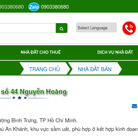
903380680
0903380680
Zalo
NHÀ ĐẤT CHO THUÊ
DỊCH VỤ NHÀ ĐẤT
TRANG CHỦ
NHÀ ĐẤT BÁN
 số 44 Nguyễn Hoàng
ường Bình Trưng, TP Hồ Chí Minh.
 Phú An Khánh, khu vực sầm uất, phù hợp ở kết hợp kinh doa