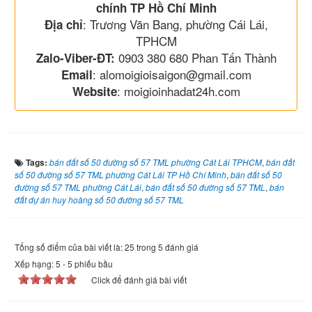
chính TP Hồ Chí Minh
: Trương Văn Bang, phường Cái Lái,
Địa chỉ
TPHCM
0903 380 680 Phan Tấn Thành
Zalo-Viber-ĐT:
: alomoigioisaigon@gmail.com
Email
: moigioinhadat24h.com
Website
Tags:
bán đất số 50 đường số 57 TML phường Cát Lái TPHCM
,
bán đất
số 50 đường số 57 TML phường Cát Lái TP Hồ Chí Minh
,
bán đất số 50
đường số 57 TML phường Cát Lái
,
bán đất số 50 đường số 57 TML
,
bán
đất dự án huy hoàng số 50 đường số 57 TML
Tổng số điểm của bài viết là: 25 trong 5 đánh giá
Xếp hạng:
5
-
5
phiếu bầu
Click để đánh giá bài viết