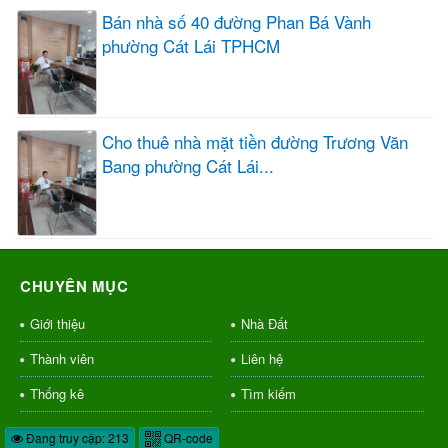
Bán nhà số 40 đường Phan Bá Vành
phường Cát Lái TPHCM
Cho thuê nhà mặt tiền đường Trương Văn
Bang phường Cát Lái...
CHUYÊN MỤC
Giới thiệu
Nhà Đất
Thành viên
Liên hệ
Thống kê
Tìm kiếm
Đang truy cập: 213
QR-code