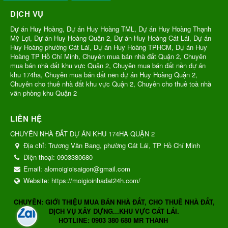
DỊCH VỤ
Dự án Huy Hoàng, Dự án Huy Hoàng TML, Dự án Huy Hoàng Thạnh
Mỹ Lợi, Dự án Huy Hoàng Quận 2, Dự án Huy Hoàng Cát Lái, Dự án
Huy Hoàng phường Cát Lái, Dự án Huy Hoàng TPHCM, Dự án Huy
Hoàng TP Hồ Chí Minh, Chuyên mua bán nhà đất Quận 2, Chuyên
mua bán nhà đất khu vực Quận 2, Chuyên mua bán đất nền dự án
khu 174ha, Chuyên mua bán đất nền dự án Huy Hoàng Quận 2,
Chuyên cho thuê nhà đất khu vực Quận 2, Chuyên cho thuê toà nhà
văn phòng khu Quận 2
LIÊN HỆ
CHUYÊN NHÀ ĐẤT DỰ ÁN KHU 174HA QUẬN 2
Địa chỉ:
Trương Văn Bang, phường Cát Lái, TP Hồ Chí Minh
Điện thoại:
0903380680
Email:
alomoigioisaigon@gmail.com
Website:
https://moigioinhadat24h.com/
CHUYÊN: GIỚI THIỆU MUA BÁN NHÀ ĐẤT, CHO THUÊ NHÀ ĐẤT,
DỊCH VỤ XÂY DỰNG...KHU VỰC CÁT LÁI.
HOTLINE: 0903 380 680 MR THÀNH