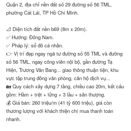
Quận 2, địa chỉ nền đất số 29 đường số 56 TML,
phường Cát Lái, TP Hồ Chí Minh.
📐 Diện tích đất nền b69 (8m x 20m).
✅ Hướng: Đông Nam.
✅ Pháp lý: sổ đỏ cá nhân.
👉 Vị trí đẹp ngay ngã tư đường số 55 TML và đường
số 56 TML, ngay công viên nội bộ, gần đường Tạ
Hiện, Trương Văn Bang... giao thông thuận tiện, khu
vực tập trung đông văn phòng, căn hộ dịch vụ...
🏡 Quy cách xây dựng 7 tầng, chiều cao 20m, kết cấu
gồm: Hầm + trệt + lửng + 3 lầu + sân thượng.
💰 Giá bán: 260 triệu/m (41 tỷ 600 triệu), giá còn
thương lượng với khách thiện chí mua thanh toán
nhanh.