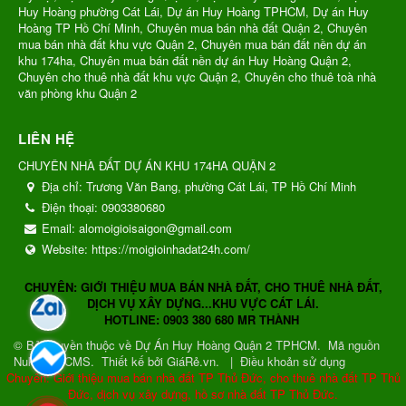
Huy Hoàng phường Cát Lái, Dự án Huy Hoàng TPHCM, Dự án Huy
Hoàng TP Hồ Chí Minh, Chuyên mua bán nhà đất Quận 2, Chuyên
mua bán nhà đất khu vực Quận 2, Chuyên mua bán đất nền dự án
khu 174ha, Chuyên mua bán đất nền dự án Huy Hoàng Quận 2,
Chuyên cho thuê nhà đất khu vực Quận 2, Chuyên cho thuê toà nhà
văn phòng khu Quận 2
LIÊN HỆ
CHUYÊN NHÀ ĐẤT DỰ ÁN KHU 174HA QUẬN 2
Địa chỉ:
Trương Văn Bang, phường Cát Lái, TP Hồ Chí Minh
Điện thoại:
0903380680
Email:
alomoigioisaigon@gmail.com
Website:
https://moigioinhadat24h.com/
CHUYÊN: GIỚI THIỆU MUA BÁN NHÀ ĐẤT, CHO THUÊ NHÀ ĐẤT,
DỊCH VỤ XÂY DỰNG...KHU VỰC CÁT LÁI.
HOTLINE: 0903 380 680 MR THÀNH
© Bản quyền thuộc về
Dự Án Huy Hoàng Quận 2 TPHCM
.
Mã nguồn
NukeViet CMS
.
Thiết kế bởi GiáRẻ.vn.
|
Điều khoản sử dụng
Chuyên: Giới thiệu mua bán nhà đất TP Thủ Đức, cho thuê nhà đất TP Thủ
Đức, dịch vụ xây dựng, hồ sơ nhà đất TP Thủ Đức.