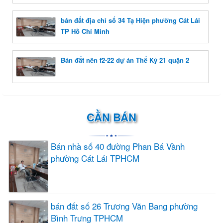
bán đất địa chỉ số 34 Tạ Hiện phường Cát Lái
TP Hồ Chí Minh
Bán đất nền f2-22 dự án Thế Kỷ 21 quận 2
CẦN BÁN
Bán nhà số 40 đường Phan Bá Vành
phường Cát Lái TPHCM
bán đất số 26 Trương Văn Bang phường
Bình Trưng TPHCM