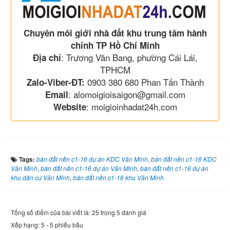
Chuyên môi giới nhà đất khu trung tâm hành
chính TP Hồ Chí Minh
: Trương Văn Bang, phường Cái Lái,
Địa chỉ
TPHCM
0903 380 680 Phan Tấn Thành
Zalo-Viber-ĐT:
: alomoigioisaigon@gmail.com
Email
: moigioinhadat24h.com
Website
Tags:
bán đất nền c1-16 dự án KDC Văn Minh
,
bán đất nền c1-16 KDC
Văn Minh
,
bán đất nền c1-16 dự án Văn Minh
,
bán đất nền c1-16 dự án
khu dân cư Văn Minh
,
bán đất nền c1-16 khu Văn Minh
Tổng số điểm của bài viết là: 25 trong 5 đánh giá
Xếp hạng:
5
-
5
phiếu bầu