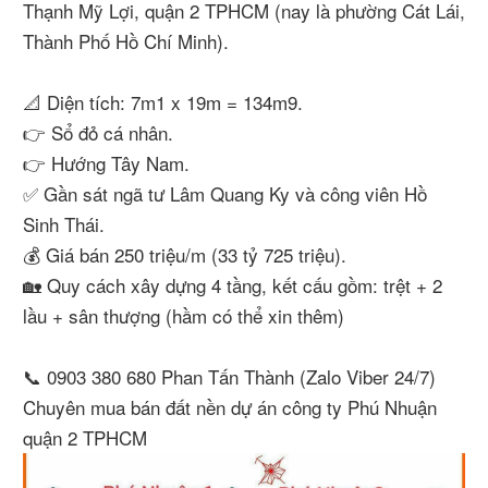
Thạnh Mỹ Lợi, quận 2 TPHCM (nay là phường Cát Lái,
Thành Phố Hồ Chí Minh).
📐 Diện tích: 7m1 x 19m = 134m9.
👉 Sổ đỏ cá nhân.
👉 Hướng Tây Nam.
✅ Gần sát ngã tư Lâm Quang Ky và công viên Hồ
Sinh Thái.
💰 Giá bán 250 triệu/m (33 tỷ 725 triệu).
🏡 Quy cách xây dựng 4 tầng, kết cấu gồm: trệt + 2
lầu + sân thượng (hầm có thể xin thêm)
📞 0903 380 680 Phan Tấn Thành (Zalo Viber 24/7)
Chuyên mua bán đất nền dự án công ty Phú Nhuận
quận 2 TPHCM