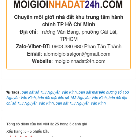
Chuyên môi giới nhà đất khu trung tâm hành
chính TP Hồ Chí Minh
: Trương Văn Bang, phường Cái Lái,
Địa chỉ
TPHCM
0903 380 680 Phan Tấn Thành
Zalo-Viber-ĐT:
: alomoigioisaigon@gmail.com
Email
: moigioinhadat24h.com
Website
Tags:
bán đất số 153 Nguyễn Văn Kỉnh
,
bán đất mặt tiền đường số 153
Nguyễn Văn Kỉnh
,
bán đất mặt tiền số 153 Nguyễn Văn Kỉnh
,
bán đất địa
chỉ số 153 Nguyễn Văn Kỉnh
,
bán đất 153 Nguyễn Văn Kỉnh
Tổng số điểm của bài viết là: 25 trong 5 đánh giá
Xếp hạng:
5
-
5
phiếu bầu