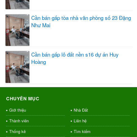
Cần bán gấp tòa nhà văn phòng số 23 Đặng
Như Mai
Cần bán gấp lô đất nền s16 dự án Huy
Hoàng
CHUYÊN MỤC
Giới thiệu
Nhà Đất
Thành viên
Liên hệ
Thống kê
Tìm kiếm