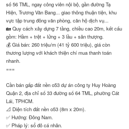
số 56 TML, ngay công viên nội bộ, gần đường Tạ
Hiện, Trương Văn Bang... giao thông thuận tiện, khu
vực tập trung đông văn phòng, căn hộ dịch vụ...
🏡 Quy cách xây dựng 7 tầng, chiều cao 20m, kết cấu
gồm: Hầm + trệt + lửng + 3 lầu + sân thượng.
💰 Giá bán: 260 triệu/m (41 tỷ 600 triệu), giá còn
thương lượng với khách thiện chí mua thanh toán
nhanh.
===
Cần bán gấp đất nền o53 dự án công ty Huy Hoàng
Quận 2, địa chỉ số 33 đường số 64 TML, phường Cát
Lái, TPHCM.
📐 Diện tích đất nền o53 (8m x 20m).
✅ Hướng: Đông Nam.
✅ Pháp lý: sổ đỏ cá nhân.