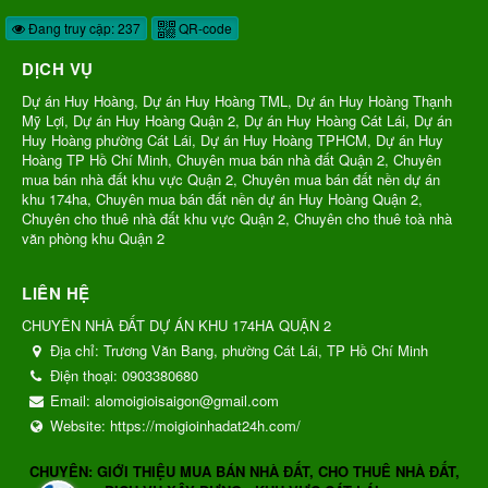
Đang truy cập: 237
QR-code
DỊCH VỤ
Dự án Huy Hoàng, Dự án Huy Hoàng TML, Dự án Huy Hoàng Thạnh
Mỹ Lợi, Dự án Huy Hoàng Quận 2, Dự án Huy Hoàng Cát Lái, Dự án
Huy Hoàng phường Cát Lái, Dự án Huy Hoàng TPHCM, Dự án Huy
Hoàng TP Hồ Chí Minh, Chuyên mua bán nhà đất Quận 2, Chuyên
mua bán nhà đất khu vực Quận 2, Chuyên mua bán đất nền dự án
khu 174ha, Chuyên mua bán đất nền dự án Huy Hoàng Quận 2,
Chuyên cho thuê nhà đất khu vực Quận 2, Chuyên cho thuê toà nhà
văn phòng khu Quận 2
LIÊN HỆ
CHUYÊN NHÀ ĐẤT DỰ ÁN KHU 174HA QUẬN 2
Địa chỉ:
Trương Văn Bang, phường Cát Lái, TP Hồ Chí Minh
Điện thoại:
0903380680
Email:
alomoigioisaigon@gmail.com
Website:
https://moigioinhadat24h.com/
CHUYÊN: GIỚI THIỆU MUA BÁN NHÀ ĐẤT, CHO THUÊ NHÀ ĐẤT,