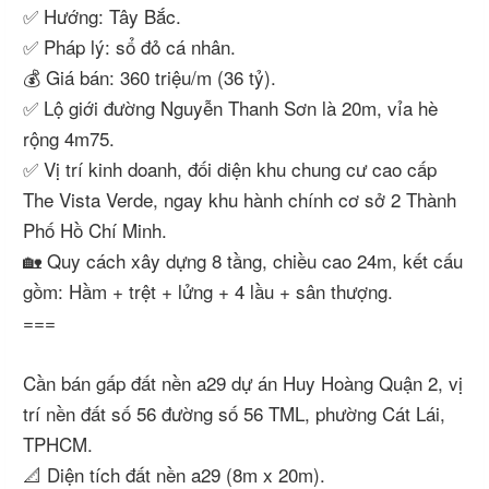
✅ Hướng: Tây Bắc.
✅ Pháp lý: sổ đỏ cá nhân.
💰 Giá bán: 360 triệu/m (36 tỷ).
✅ Lộ giới đường Nguyễn Thanh Sơn là 20m, vỉa hè
rộng 4m75.
✅ Vị trí kinh doanh, đối diện khu chung cư cao cấp
The Vista Verde, ngay khu hành chính cơ sở 2 Thành
Phố Hồ Chí Minh.
🏡 Quy cách xây dựng 8 tầng, chiều cao 24m, kết cấu
gồm: Hầm + trệt + lửng + 4 lầu + sân thượng.
===
Cần bán gấp đất nền a29 dự án Huy Hoàng Quận 2, vị
trí nền đất số 56 đường số 56 TML, phường Cát Lái,
TPHCM.
📐 Diện tích đất nền a29 (8m x 20m).