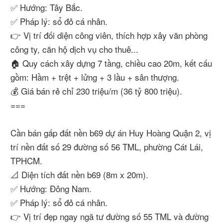
✅ Hướng: Tây Bắc.
✅ Pháp lý: sổ đỏ cá nhân.
👉 Vị trí đối diện công viên, thích hợp xây văn phòng
công ty, căn hộ dịch vụ cho thuê...
🏠 Quy cách xây dựng 7 tầng, chiều cao 20m, kết cấu
gồm: Hầm + trệt + lửng + 3 lầu + sân thượng.
💰 Giá bán rẻ chỉ 230 triệu/m (36 tỷ 800 triệu).
===
Cần bán gấp đất nền b69 dự án Huy Hoàng Quận 2, vị
trí nền đất số 29 đường số 56 TML, phường Cát Lái,
TPHCM.
📐 Diện tích đất nền b69 (8m x 20m).
✅ Hướng: Đông Nam.
✅ Pháp lý: sổ đỏ cá nhân.
👉 Vị trí đẹp ngay ngã tư đường số 55 TML và đường