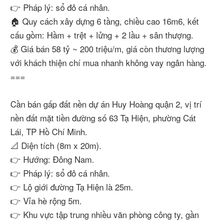
👉 Pháp lý: sổ đỏ cá nhân.
🏠 Quy cách xây dựng 6 tầng, chiều cao 16m6, kết
cấu gồm: Hầm + trệt + lửng + 2 lầu + sân thượng.
💰 Giá bán 58 tỷ ~ 200 triệu/m, giá còn thương lượng
với khách thiện chí mua nhanh không vay ngân hàng.
===
Cần bán gấp đất nền dự án Huy Hoàng quận 2, vị trí
nền đất mặt tiền đường số 63 Tạ Hiện, phường Cát
Lái, TP Hồ Chí Minh.
📐 Diện tích (8m x 20m).
👉 Hướng: Đông Nam.
👉 Pháp lý: sổ đỏ cá nhân.
👉 Lộ giới đường Tạ Hiện là 25m.
👉 Vỉa hè rộng 5m.
👉 Khu vực tập trung nhiều văn phòng công ty, gần