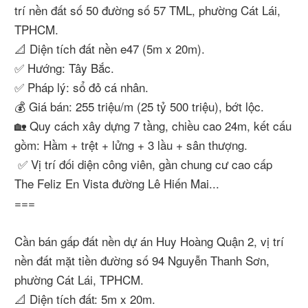
trí nền đất số 50 đường số 57 TML, phường Cát Lái,
TPHCM.
📐 Diện tích đất nền e47 (5m x 20m).
✅ Hướng: Tây Bắc.
✅ Pháp lý: sổ đỏ cá nhân.
💰 Giá bán: 255 triệu/m (25 tỷ 500 triệu), bớt lộc.
🏡 Quy cách xây dựng 7 tầng, chiều cao 24m, kết cấu
gồm: Hầm + trệt + lửng + 3 lầu + sân thượng.
✅ Vị trí đối diện công viên, gần chung cư cao cấp
The Feliz En Vista đường Lê Hiến Mai...
===
Cần bán gấp đất nền dự án Huy Hoàng Quận 2, vị trí
nền đất mặt tiền đường số 94 Nguyễn Thanh Sơn,
phường Cát Lái, TPHCM.
📐 Diện tích đất: 5m x 20m.