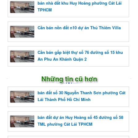
bán nhà đất khu Huy Hoàng phường Cát Lái
TPHCM
Cần bán nền đất n10 dự án Thủ Thiêm Villa
Cần bán gấp biệt thự số 76 đường số 15 khu
An Phu An Khánh Quận 2
Những tin cũ hơn
bán đất số 30 Nguyễn Thanh Sơn phường Cát
Lái Thành Phố Hồ Chí Minh
bán đất dự án Huy Hoàng số 45 đường số 58
TML phường Cát Lái TPHCM