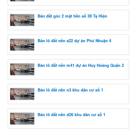
Bán đất góc 2 mặt tiền số 39 Tạ Hiện
Bán lô đất nền a22 dự án Phú Nhuận 4
Bán lô đất nền m41 dự án Huy Hoàng Quận 2
Bán lô đất nền n3 khu dân cư số 1
Bán lô đất nền d26 khu dân cư số 1