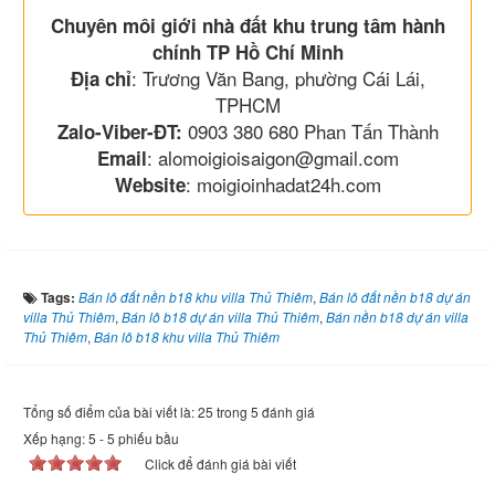
Chuyên môi giới nhà đất khu trung tâm hành
chính TP Hồ Chí Minh
: Trương Văn Bang, phường Cái Lái,
Địa chỉ
TPHCM
0903 380 680 Phan Tấn Thành
Zalo-Viber-ĐT:
: alomoigioisaigon@gmail.com
Email
: moigioinhadat24h.com
Website
Tags:
Bán lô đất nền b18 khu villa Thủ Thiêm
,
Bán lô đất nền b18 dự án
villa Thủ Thiêm
,
Bán lô b18 dự án villa Thủ Thiêm
,
Bán nền b18 dự án villa
Thủ Thiêm
,
Bán lô b18 khu villa Thủ Thiêm
Tổng số điểm của bài viết là: 25 trong 5 đánh giá
Xếp hạng:
5
-
5
phiếu bầu
Click để đánh giá bài viết