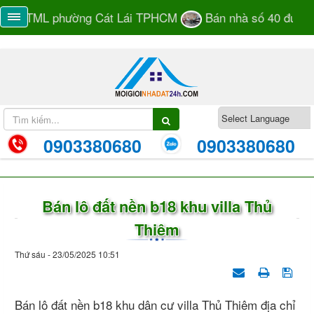
105 TML phường Cát Lái TPHCM
Bán nhà số 40 đường 
0903380680
0903380680
Bán lô đất nền b18 khu villa Thủ
Thiêm
Thứ sáu - 23/05/2025 10:51
Bán lô đất nền b18 khu dân cư villa Thủ Thiêm địa chỉ