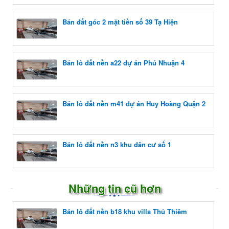
Bán đất góc 2 mặt tiền số 39 Tạ Hiện
Bán lô đất nền a22 dự án Phú Nhuận 4
Bán lô đất nền m41 dự án Huy Hoàng Quận 2
Bán lô đất nền n3 khu dân cư số 1
Những tin cũ hơn
Bán lô đất nền b18 khu villa Thủ Thiêm