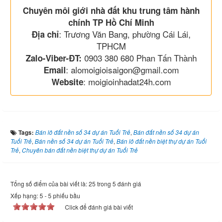
Chuyên môi giới nhà đất khu trung tâm hành
chính TP Hồ Chí Minh
: Trương Văn Bang, phường Cái Lái,
Địa chỉ
TPHCM
0903 380 680 Phan Tấn Thành
Zalo-Viber-ĐT:
: alomoigioisaigon@gmail.com
Email
: moigioinhadat24h.com
Website
Tags:
Bán lô đất nền số 34 dự án Tuổi Trẻ
,
Bán đất nền số 34 dự án
Tuổi Trẻ
,
Bán nền số 34 dự án Tuổi Trẻ
,
Bán lô đất nền biệt thự dự án Tuổi
Trẻ
,
Chuyên bán đất nền biệt thự dự án Tuổi Trẻ
Tổng số điểm của bài viết là: 25 trong 5 đánh giá
Xếp hạng:
5
-
5
phiếu bầu
Click để đánh giá bài viết