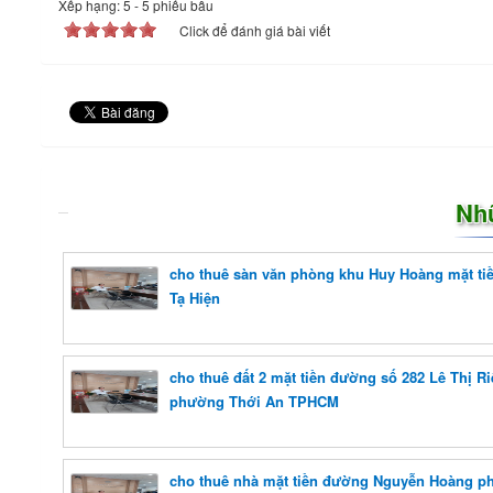
Xếp hạng:
5
-
5
phiếu bầu
Click để đánh giá bài viết
Nh
cho thuê sàn văn phòng khu Huy Hoàng mặt t
Tạ Hiện
cho thuê đất 2 mặt tiền đường số 282 Lê Thị R
phường Thới An TPHCM
cho thuê nhà mặt tiền đường Nguyễn Hoàng 