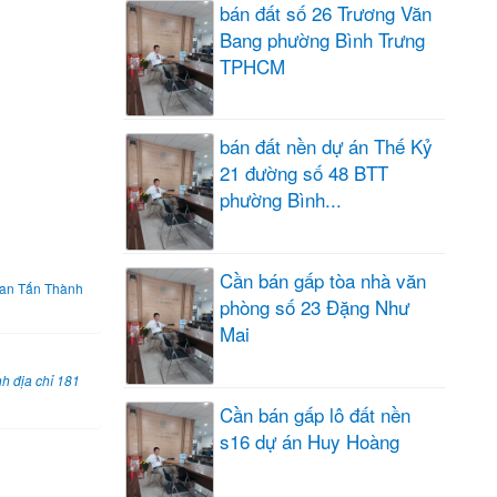
bán đất số 26 Trương Văn
Bang phường Bình Trưng
TPHCM
bán đất nền dự án Thế Kỷ
21 đường số 48 BTT
phường Bình...
Cần bán gấp tòa nhà văn
an Tấn Thành
phòng số 23 Đặng Như
Mai
h địa chỉ 181
Cần bán gấp lô đất nền
s16 dự án Huy Hoàng