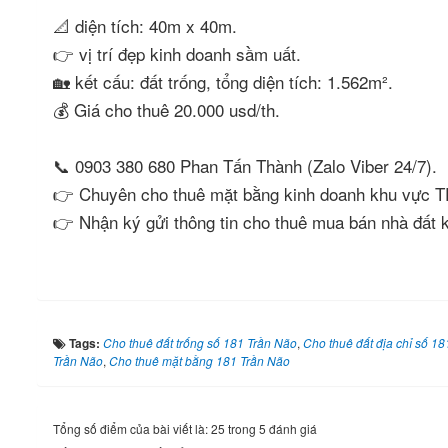
📐 diện tích: 40m x 40m.
👉 vị trí đẹp kinh doanh sầm uất.
🏡 kết cấu: đất trống, tổng diện tích: 1.562m².
💰 Giá cho thuê 20.000 usd/th.
📞 0903 380 680 Phan Tấn Thành (Zalo Viber 24/7).
👉 Chuyên cho thuê mặt bằng kinh doanh khu vực 
👉 Nhận ký gửi thông tin cho thuê mua bán nhà đấ
Tags:
Cho thuê đất trống số 181 Trần Não
,
Cho thuê đất địa chỉ số 1
Trần Não
,
Cho thuê mặt bằng 181 Trần Não
Tổng số điểm của bài viết là: 25 trong 5 đánh giá