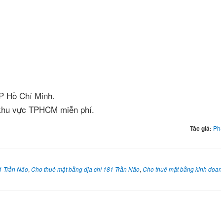
TP Hồ Chí Minh.
t khu vực TPHCM miễn phí.
Tác giả:
Ph
81 Trần Não
,
Cho thuê mặt bằng địa chỉ 181 Trần Não
,
Cho thuê mặt bằng kinh doan