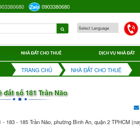
903380680
0903380680
Zalo
NHÀ ĐẤT CHO THUÊ
DỊCH VỤ NHÀ ĐẤT
TRANG CHỦ
NHÀ ĐẤT CHO THUÊ
 đất số 181 Trần Não
1 - 183 - 185 Trần Não, phường Bình An, quận 2 TPHCM (na