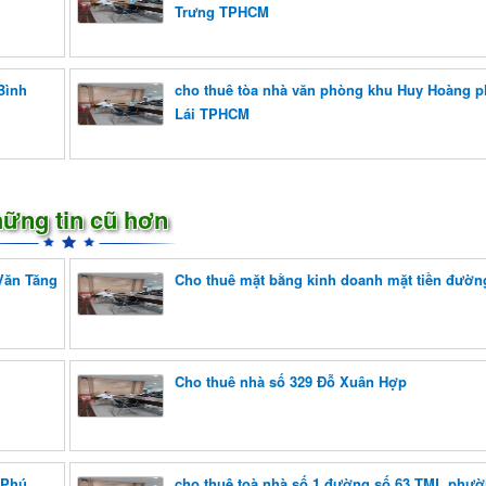
Trưng TPHCM
Bình
cho thuê tòa nhà văn phòng khu Huy Hoàng 
Lái TPHCM
ững tin cũ hơn
Văn Tăng
Cho thuê mặt bằng kinh doanh mặt tiền đườn
Cho thuê nhà số 329 Đỗ Xuân Hợp
 Phú
cho thuê toà nhà số 1 đường số 63 TML phườ