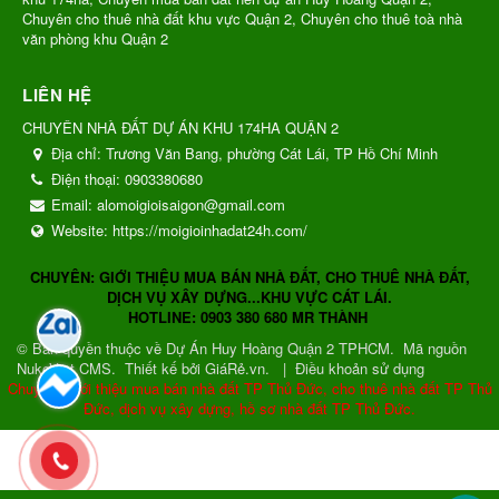
Chuyên cho thuê nhà đất khu vực Quận 2, Chuyên cho thuê toà nhà
văn phòng khu Quận 2
LIÊN HỆ
CHUYÊN NHÀ ĐẤT DỰ ÁN KHU 174HA QUẬN 2
Địa chỉ:
Trương Văn Bang, phường Cát Lái, TP Hồ Chí Minh
Điện thoại:
0903380680
Email:
alomoigioisaigon@gmail.com
Website:
https://moigioinhadat24h.com/
CHUYÊN: GIỚI THIỆU MUA BÁN NHÀ ĐẤT, CHO THUÊ NHÀ ĐẤT,
DỊCH VỤ XÂY DỰNG...KHU VỰC CÁT LÁI.
HOTLINE: 0903 380 680 MR THÀNH
© Bản quyền thuộc về
Dự Án Huy Hoàng Quận 2 TPHCM
.
Mã nguồn
NukeViet CMS
.
Thiết kế bởi GiáRẻ.vn.
|
Điều khoản sử dụng
Chuyên: Giới thiệu mua bán nhà đất TP Thủ Đức, cho thuê nhà đất TP Thủ
Đức, dịch vụ xây dựng, hồ sơ nhà đất TP Thủ Đức.