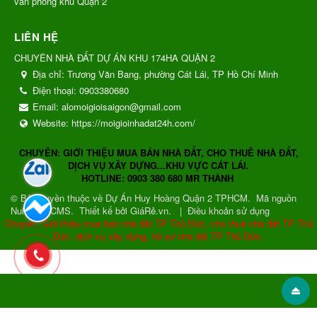
văn phòng khu Quận 2
LIÊN HỆ
CHUYÊN NHÀ ĐẤT DỰ ÁN KHU 174HA QUẬN 2
Địa chỉ:
Trương Văn Bang, phường Cát Lái, TP Hồ Chí Minh
Điện thoại:
0903380680
Email:
alomoigioisaigon@gmail.com
Website:
https://moigioinhadat24h.com/
CHUYÊN: GIỚI THIỆU MUA BÁN NHÀ ĐẤT, CHO THUÊ NHÀ ĐẤT,
DỊCH VỤ XÂY DỰNG...KHU VỰC CÁT LÁI.
HOTLINE: 0903 380 680 MR THÀNH
© Bản quyền thuộc về
Dự Án Huy Hoàng Quận 2 TPHCM
.
Mã nguồn
NukeViet CMS
.
Thiết kế bởi GiáRẻ.vn.
|
Điều khoản sử dụng
Chuyên: Giới thiệu mua bán nhà đất TP Thủ Đức, cho thuê nhà đất TP Thủ
Đức, dịch vụ xây dựng, hồ sơ nhà đất TP Thủ Đức.
Gửi phản hồi