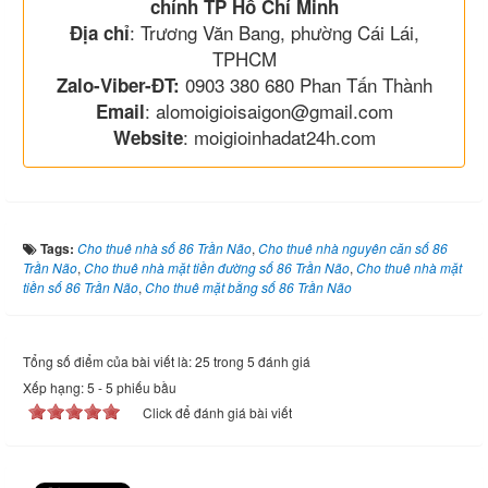
chính TP Hồ Chí Minh
: Trương Văn Bang, phường Cái Lái,
Địa chỉ
TPHCM
0903 380 680 Phan Tấn Thành
Zalo-Viber-ĐT:
: alomoigioisaigon@gmail.com
Email
: moigioinhadat24h.com
Website
Tags:
Cho thuê nhà số 86 Trần Não
,
Cho thuê nhà nguyên căn số 86
Trần Não
,
Cho thuê nhà mặt tiền đường số 86 Trần Não
,
Cho thuê nhà mặt
tiền số 86 Trần Não
,
Cho thuê mặt bằng số 86 Trần Não
Tổng số điểm của bài viết là: 25 trong 5 đánh giá
Xếp hạng:
5
-
5
phiếu bầu
Click để đánh giá bài viết