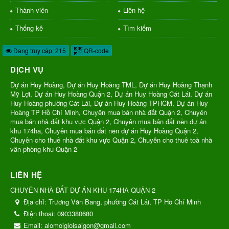
Thành viên
Liên hệ
Thống kê
Tìm kiếm
Đang truy cập: 215
QR-code
DỊCH VỤ
Dự án Huy Hoàng, Dự án Huy Hoàng TML, Dự án Huy Hoàng Thạnh
Mỹ Lợi, Dự án Huy Hoàng Quận 2, Dự án Huy Hoàng Cát Lái, Dự án
Huy Hoàng phường Cát Lái, Dự án Huy Hoàng TPHCM, Dự án Huy
Hoàng TP Hồ Chí Minh, Chuyên mua bán nhà đất Quận 2, Chuyên
mua bán nhà đất khu vực Quận 2, Chuyên mua bán đất nền dự án
khu 174ha, Chuyên mua bán đất nền dự án Huy Hoàng Quận 2,
Chuyên cho thuê nhà đất khu vực Quận 2, Chuyên cho thuê toà nhà
văn phòng khu Quận 2
LIÊN HỆ
CHUYÊN NHÀ ĐẤT DỰ ÁN KHU 174HA QUẬN 2
Địa chỉ:
Trương Văn Bang, phường Cát Lái, TP Hồ Chí Minh
Điện thoại:
0903380680
Email:
alomoigioisaigon@gmail.com