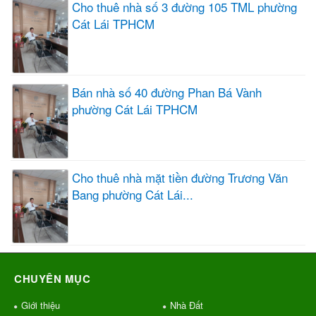
Cho thuê nhà số 3 đường 105 TML phường
Cát Lái TPHCM
Bán nhà số 40 đường Phan Bá Vành
phường Cát Lái TPHCM
Cho thuê nhà mặt tiền đường Trương Văn
Bang phường Cát Lái...
CHUYÊN MỤC
Giới thiệu
Nhà Đất